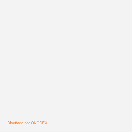
Más en esta categoría:
« NUEVO VIDEO CLIP DE PAUL ZINARD 
volver arriba
Síguenos
Diseñado por OKODEX