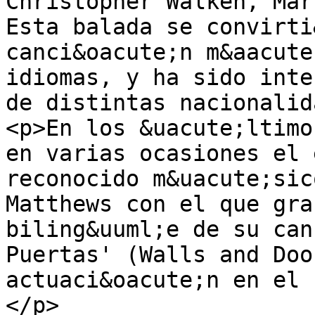
Christopher Walken, Mar
Esta balada se convirti
canci&oacute;n m&aacute
idiomas, y ha sido inte
de distintas nacionalid
<p>En los &uacute;ltimo
en varias ocasiones el 
reconocido m&uacute;sic
Matthews con el que gra
biling&uuml;e de su can
Puertas' (Walls and Doo
actuaci&oacute;n en el 
</p>
