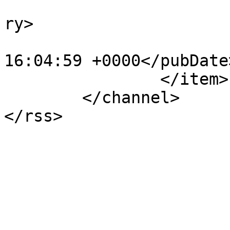
			<category>Noticias</cate
ry>

			<pubDate>Tue, 12 Jul 202
16:04:59 +0000</pubDate>
		</item>

	</channel>
