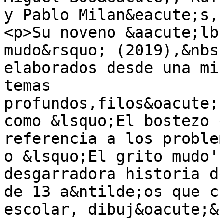
y Pablo Milan&eacute;s,
<p>Su noveno &aacute;lb
mudo&rsquo; (2019),&nbs
elaborados desde una mi
temas 
profundos,filos&oacute;
como &lsquo;El bostezo 
referencia a los proble
o &lsquo;El grito mudo'
desgarradora historia d
de 13 a&ntilde;os que c
escolar, dibuj&oacute;&