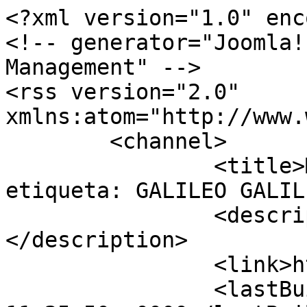
<?xml version="1.0" enc
<!-- generator="Joomla!
Management" -->

<rss version="2.0" 
xmlns:atom="http://www.
	<channel>

		<title>Mostrando artículos por 
etiqueta: GALILEO GALIL
		<description><![CDATA[]]>
</description>

		<link>http://mirmidon.com</link>

		<lastBuildDate>Thu, 06 Aug 2026 