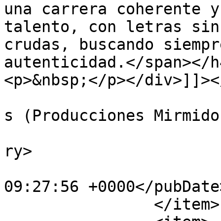
una carrera coherente y
talento, con letras sin
crudas, buscando siempr
autenticidad.</span></h4
<p>&nbsp;</p></div>]]><
			<author>maruchy@mirmidon
s (Producciones Mirmido
			<category>Noticias</cate
ry>

			<pubDate>Mon, 03 Jun 202
09:27:56 +0000</pubDate>
		</item>
