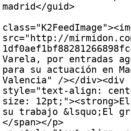
madrid</guid>

			<description><![CDATA[<di
class="K2FeedImage"><img
src="http://mirmidon.co
1df0aef1bf88281266898fc
Varela, por entradas ag
para su actuación en Ma
Valencia" /></div><div 
style="text-align: cent
size: 12pt;"><strong>El
su trabajo &lsquo;El gr
</span></p>
