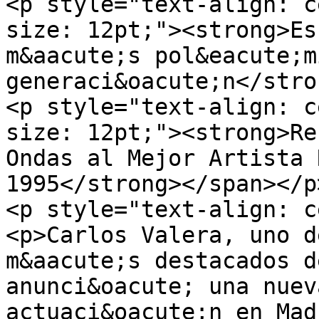
<p style="text-align: c
size: 12pt;"><strong>Es
m&aacute;s pol&eacute;m
generaci&oacute;n</stro
<p style="text-align: c
size: 12pt;"><strong>Re
Ondas al Mejor Artista 
1995</strong></span></p>
<p style="text-align: c
<p>Carlos Valera, uno d
m&aacute;s destacados d
anunci&oacute; una nuev
actuaci&oacute;n en Mad