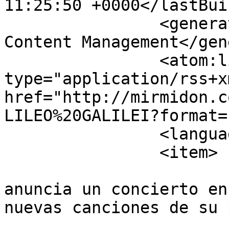
11:25:50 +0000</lastBui
		<generator>Joomla! - Open Source 
Content Management</gen
		<atom:link rel="self" 
type="application/rss+xm
href="http://mirmidon.c
LILEO%20GALILEI?format=
		<language>es-es</language>

		<item>

			<title>PAUL ZINNARD
anuncia un concierto en
nuevas canciones de su 
			<link>http://mirmidon.co