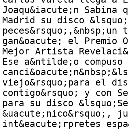
Joaqu&iacute;n Sabina q
Madrid su disco &lsquo;
peces&rsquo;,&nbsp;un t
gan&oacute; el Premio O
Mejor Artista Revelaci&
Ese a&ntilde;o compuso 
canci&oacute;n&nbsp;&ls
viejo&rsquo;para el dis
contigo&rsquo; y con Se
para su disco &lsquo;Se
&uacute;nico&rsquo;, ju
int&eacute;rpretes espa