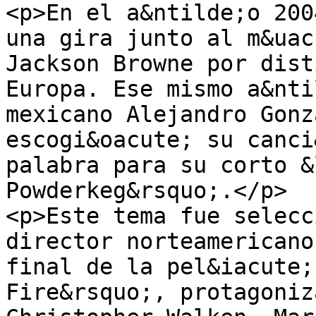
<p>En el a&ntilde;o 200
una gira junto al m&uac
Jackson Browne por dist
Europa. Ese mismo a&nti
mexicano Alejandro Gonz
escogi&oacute; su canci
palabra para su corto &
Powderkeg&rsquo;.</p>

<p>Este tema fue selecc
director norteamericano
final de la pel&iacute;
Fire&rsquo;, protagoniz