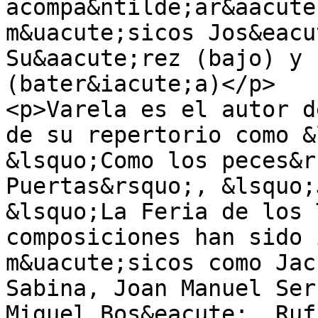
acompa&ntilde;ar&aacute
m&uacute;sicos Jos&eacu
Su&aacute;rez (bajo) y 
(bater&iacute;a)</p>

<p>Varela es el autor d
de su repertorio como &
&lsquo;Como los peces&r
Puertas&rsquo;, &lsquo;
&lsquo;La Feria de los 
composiciones han sido 
m&uacute;sicos como Jac
Sabina, Joan Manuel Ser
Miguel Bos&eacute;, Ruf