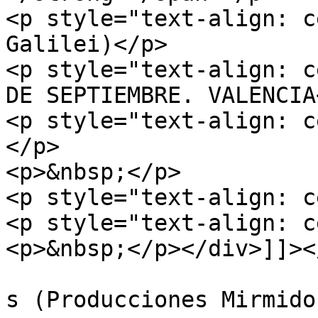
<p style="text-align: c
Galilei)</p>

<p style="text-align: c
DE SEPTIEMBRE. VALENCIA
<p style="text-align: c
</p>

<p>&nbsp;</p>

<p style="text-align: c
<p style="text-align: c
<p>&nbsp;</p></div>]]><
			<author>maruchy@mirmidon
s (Producciones Mirmido