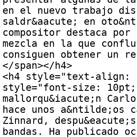
en el nuevo trabajo dis
saldr&aacute; en oto&nt
compositor destaca por 
mezcla en la que conflu
consiguen obtener un re
</span></h4>

<h4 style="text-align: 
style="font-size: 10pt;
mallorqu&iacute;n Carlo
hace unos a&ntilde;os c
Zinnard, despu&eacute;s
bandas. Ha publicado oc