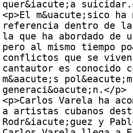
quer&iacute;a suicidar.<
<p>El m&uacute;sico ha 
referencia dentro de la
la que ha abordado de u
pero al mismo tiempo po
conflictos que se viven
cantautor es conocido c
m&aacute;s pol&eacute;m
generaci&oacute;n.</p>

<p>Carlos Varela ha aco
a artistas cubanos dest
Rodr&iacute;guez y Pabl
Carlos Varela llega a E