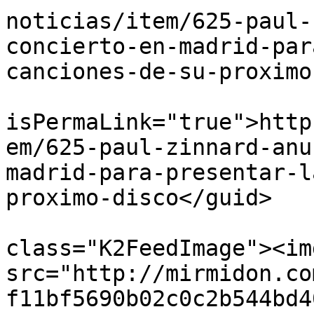
noticias/item/625-paul-
concierto-en-madrid-par
canciones-de-su-proximo
			<guid
isPermaLink="true">http
em/625-paul-zinnard-anu
madrid-para-presentar-l
proximo-disco</guid>

			<description><![CDATA[<di
class="K2FeedImage"><img
src="http://mirmidon.co
f11bf5690b02c0c2b544bd4