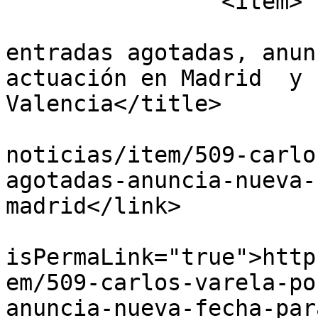
		<item>

			<title>Carlos Varela, po
entradas agotadas, anun
actuación en Madrid  y 
Valencia</title>

			<link>http://mirmidon.co
noticias/item/509-carlo
agotadas-anuncia-nueva-
madrid</link>

			<guid
isPermaLink="true">http
em/509-carlos-varela-po
anuncia-nueva-fecha-par