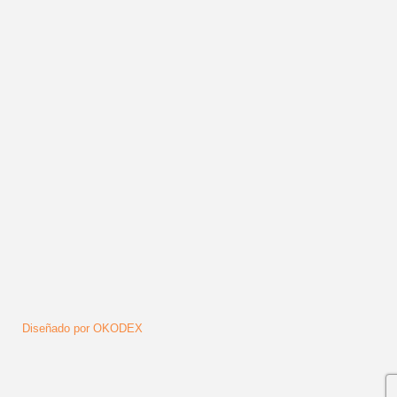
Humanidad.
Publicado en
Noticias
Leer más ...
Síguenos
Diseñado por OKODEX